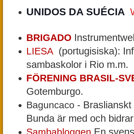
UNIDOS DA SUÉCIA 
BRIGADO
Instrumentwe
LIESA
(portugisiska): In
sambaskolor i Rio m.m.
FÖRENING BRASIL-SV
Gotemburgo.
Baguncaco
- Braslianskt
Bunda är med och bidrar t
Sambabloggen
En svens