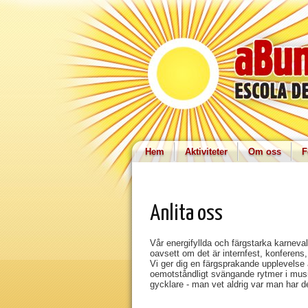
Hem
Aktiviteter
Om oss
F
Anlita oss
Vår energifyllda och färgstarka karnev
oavsett om det är internfest, konferens, 
Vi ger dig en färgsprakande upplevelse
oemotståndligt svängande rytmer i mus
gycklare - man vet aldrig var man har 