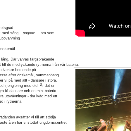
tetsgrad
ik med sång –
pagode
– bra som
uppvarvning
 önskemål
 lång. Där varvas färgsprakande
lt till de medryckande rytmerna från vår
bateria.
edverkar beroende på
anpassa efter önskemål, sammanhang
r vi på med allt - dansare i stora,
och jonglering med eld. Är det en
.
a få dansare och en mini-bateria
ra utsvävningar - dra iväg med ett
ed i rytmerna.
ädanden avsätter vi till att stödja
naste åren har vi stöttat ungdomscentret