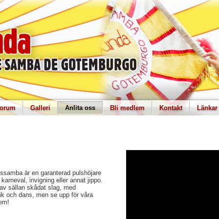
orum
Galleri
Anlita oss
Bli medlem
Kontakt
Länkar
alssamba är en garanterad pulshöjare
karneval, invigning eller annat jippo.
 av sällan skådat slag, med
ik och dans, men se upp för våra
dem!